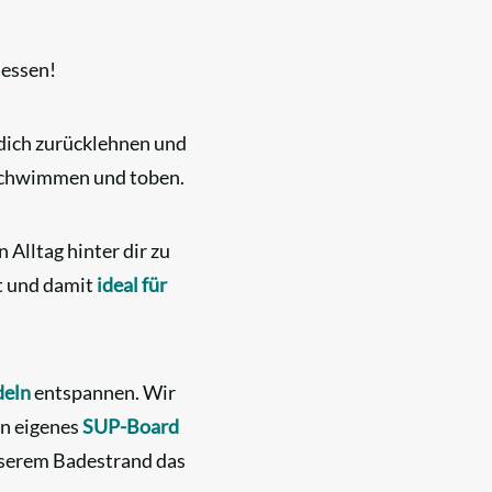
iessen!
dich zurücklehnen und
 schwimmen und toben.
 Alltag hinter dir zu
kt und damit
ideal für
deln
entspannen. Wir
in eigenes
SUP-Board
nserem Badestrand das