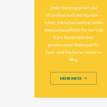
Jeden Sonntag gehört das
Strandbad auch den Hunden –
toben, planschen und frei laufen
ohne Leinenpflicht! Für nur 5,00
€ pro Hund steht dem
gemeinsamen Badespaß für
Zwei- und Vierbeiner nichts im
Weg.
MEHR INFOS