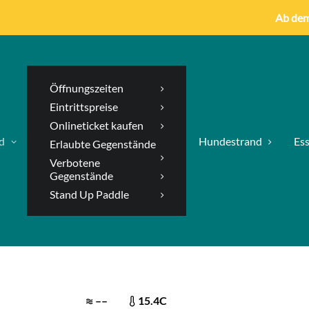
Ab dem 
Öffnungszeiten
Eintrittspreise
Onlineticket kaufen
d
Hundestrand
Ess
Erlaubte Gegenstände
Verbotene
Gegenstände
Stand Up Paddle
–
–
15.4
C