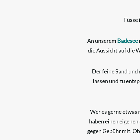
Füsse 
An unserem
Badesee
die Aussicht auf die
Der feine Sand und d
lassen und zu entsp
Wer es gerne etwas 
haben einen eigenen
gegen Gebühr mit. Ob