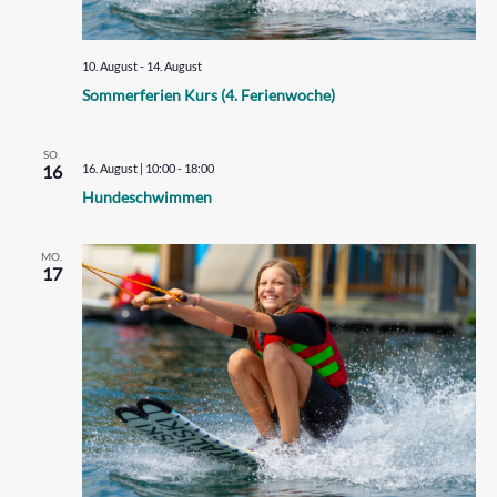
I
G
10. August
-
14. August
A
Sommerferien Kurs (4. Ferienwoche)
T
I
SO.
16
16. August | 10:00
-
18:00
O
Hundeschwimmen
N
MO.
17