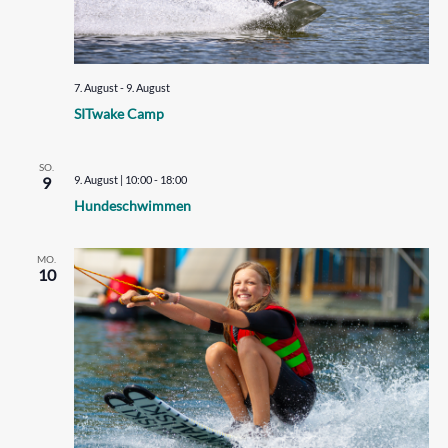
N
U
-
N
G
N
7. August
-
9. August
A
SITwake Camp
A
N
V
S
SO.
9
9. August | 10:00
-
18:00
I
I
Hundeschwimmen
G
C
H
A
MO.
T
10
T
E
I
N
O
-
N
N
A
V