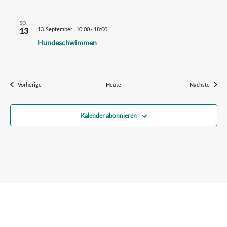
SO.
13
13. September | 10:00
-
18:00
Hundeschwimmen
Veranstaltungen
Verans
Vorherige
Heute
Nächste
Kalender abonnieren