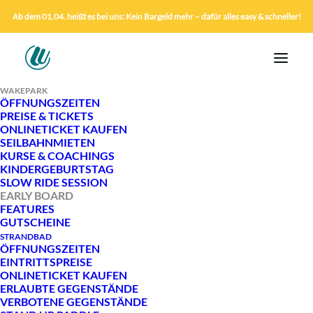
Ab dem 01.04. heißt es bei uns: Kein Bargeld mehr – dafür alles easy & schneller!
WAKEPARK
ÖFFNUNGSZEITEN
PREISE & TICKETS
ONLINETICKET KAUFEN
SEILBAHNMIETEN
KURSE & COACHINGS
KINDERGEBURTSTAG
SLOW RIDE SESSION
EARLY BOARD
FEATURES
GUTSCHEINE
STRANDBAD
ÖFFNUNGSZEITEN
EINTRITTSPREISE
ONLINETICKET KAUFEN
EARLY BOARD
ERLAUBTE GEGENSTÄNDE
VERBOTENE GEGENSTÄNDE