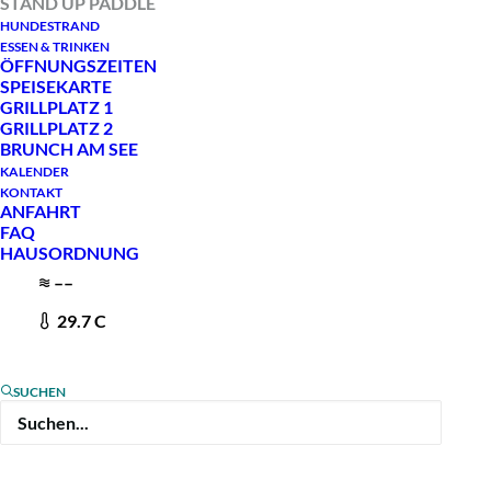
STAND UP PADDLE
HUNDESTRAND
ESSEN & TRINKEN
ÖFFNUNGSZEITEN
SUP (Stand Up Paddling) ist eine der
SPEISEKARTE
angesagtesten Trendsportarten der letzten
GRILLPLATZ 1
GRILLPLATZ 2
Jahre. Auf den speziellen Surfbrettern fällt es
BRUNCH AM SEE
leicht das Gleichgewicht zu halten und du
KALENDER
KONTAKT
benötigst nur wenig Muskelkraft, um stehend
ANFAHRT
FAQ
über das Wasser zu gleiten.
HAUSORDNUNG
–
–
Das SUP eignet sich hervorragend dafür den
29.7
C
Rather See zu erkunden. Es gibt viele schöne und
ruhige Ecken am Rather See an denen du die
SUCHEN
Natur genießen kannst. Wo genau du fahren
darfst, erfährst du auf der
SUP Karte
.