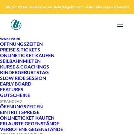
Ab dem 01.04. heißt es bei uns: Kein Bargeld mehr – dafür alles easy & schneller!
WAKEPARK
ÖFFNUNGSZEITEN
PREISE & TICKETS
ONLINETICKET KAUFEN
SEILBAHNMIETEN
KURSE & COACHINGS
KINDERGEBURTSTAG
SLOW RIDE SESSION
EARLY BOARD
FEATURES
GUTSCHEINE
STRANDBAD
ÖFFNUNGSZEITEN
EINTRITTSPREISE
ONLINETICKET KAUFEN
STAND UP PADDLE
ERLAUBTE GEGENSTÄNDE
VERBOTENE GEGENSTÄNDE