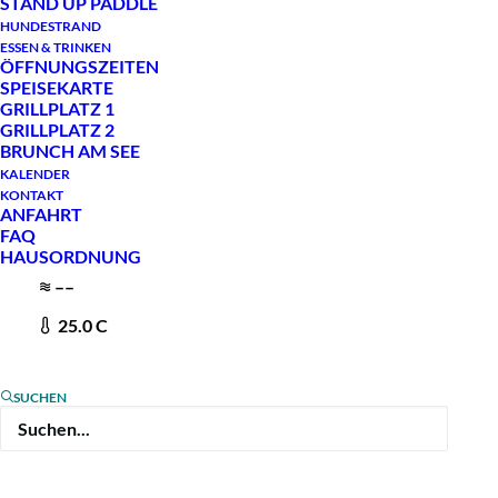
STAND UP PADDLE
HUNDESTRAND
ESSEN & TRINKEN
Du willst mit all deinen Freunden Wakeboarden
ÖFFNUNGSZEITEN
SPEISEKARTE
gehen oder planst eine unvergessliche Feier?
GRILLPLATZ 1
GRILLPLATZ 2
Dann miete exklusiv eine Seilbahn am
BRUNCH AM SEE
WakeClubCologne. Wasserski und Wakeboarden
KALENDER
KONTAKT
ist ein tolles Gruppenerlebnis mit hohem
ANFAHRT
FAQ
Spaßfaktor und immer einen Ausflug wert, zum
HAUSORDNUNG
Beispiel auch für Schulklassen oder als
–
–
Firmenevent.
25.0
C
SUCHEN