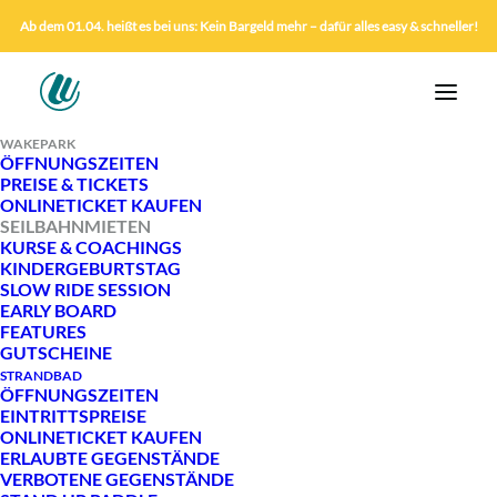
Ab dem 01.04. heißt es bei uns: Kein Bargeld mehr – dafür alles easy & schneller!
WAKEPARK
ÖFFNUNGSZEITEN
PREISE & TICKETS
ONLINETICKET KAUFEN
SEILBAHNMIETEN
KURSE & COACHINGS
KINDERGEBURTSTAG
SLOW RIDE SESSION
EARLY BOARD
FEATURES
GUTSCHEINE
STRANDBAD
ÖFFNUNGSZEITEN
EINTRITTSPREISE
ONLINETICKET KAUFEN
EXKLUSIVE
ERLAUBTE GEGENSTÄNDE
SEILBAHNMIETE
VERBOTENE GEGENSTÄNDE