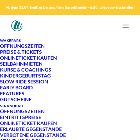
Ab dem 01.04. heißt es bei uns: Kein Bargeld mehr – dafür alles easy & schneller!
WAKEPARK
ÖFFNUNGSZEITEN
PREISE & TICKETS
ONLINETICKET KAUFEN
SEILBAHNMIETEN
KURSE & COACHINGS
KINDERGEBURTSTAG
SLOW RIDE SESSION
EARLY BOARD
FEATURES
GUTSCHEINE
STRANDBAD
ÖFFNUNGSZEITEN
EINTRITTSPREISE
ONLINETICKET KAUFEN
WCC SHRED CLUB
ERLAUBTE GEGENSTÄNDE
VERBOTENE GEGENSTÄNDE