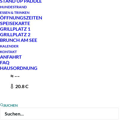
STAND UP PADDLE
HUNDESTRAND
ESSEN & TRINKEN
ÖFFNUNGSZEITEN
Du bist zwischen 12 und einschließlich 17 Jahre
SPEISEKARTE
alt und hast Lust einmal pro Woche Wakeboard
GRILLPLATZ 1
GRILLPLATZ 2
zu fahren? Du willst dich sportlich
BRUNCH AM SEE
weiterentwickeln und immer zusammen mit
KALENDER
KONTAKT
deinen gleichen Freunden fahren? Dann ist der
ANFAHRT
FAQ
WCC Shred Club genau das richtige für dich.
HAUSORDNUNG
–
–
Der WCC Shred Club ist unsere Talentschmiede
20.8
C
und findet von April bis Oktober jeden Dienstag
von 17 bis 19 Uhr auf Bahn 1 statt (außer in den
SUCHEN
Sommerferien). In insgesamt 22 Sessions
bekommst du hilfreiche Tipps unserer Coaches
und wirst dich kontinuierlich weiterentwickeln.